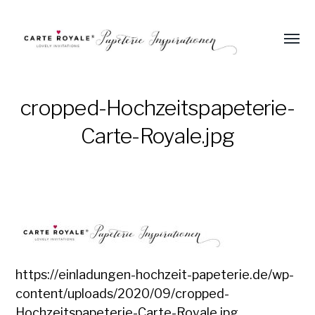
Menü
umsch
Einladungen
und
Papeterie
cropped-Hochzeitspapeterie-
zur
Carte-Royale.jpg
Hochzeit
https://einladungen-hochzeit-papeterie.de/wp-
content/uploads/2020/09/cropped-
Hochzeitspapeterie-Carte-Royale.jpg