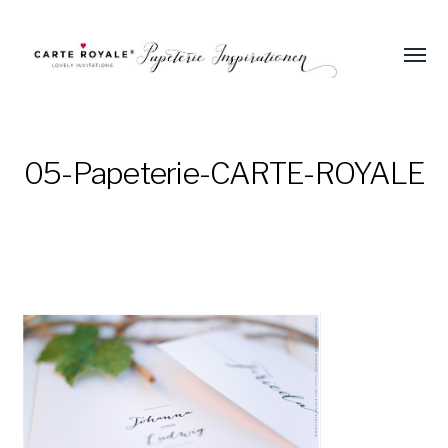
Menü
umsch
Einladungen
und
Papeterie
05-Papeterie-CARTE-ROYALE
zur
Hochzeit