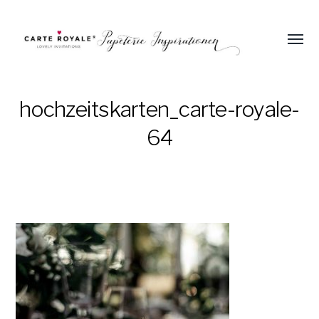
Menü
umsch
Einladungen
und
Papeterie
hochzeitskarten_carte-royale-
zur
64
Hochzeit