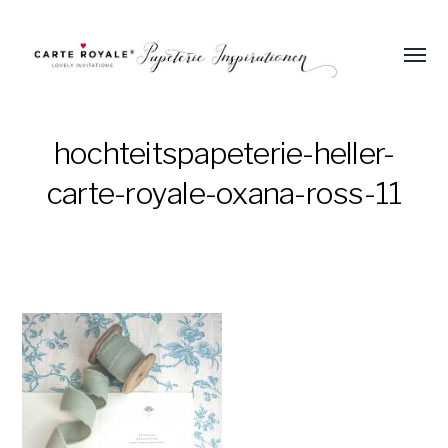
Menü
umsch
Einladungen
und
Papeterie
hochteitspapeterie-heller-
zur
carte-royale-oxana-ross-11
Hochzeit