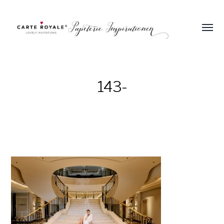
Menü
umsch
Einladungen
und
Papeterie
143-
zur
Hochzeit