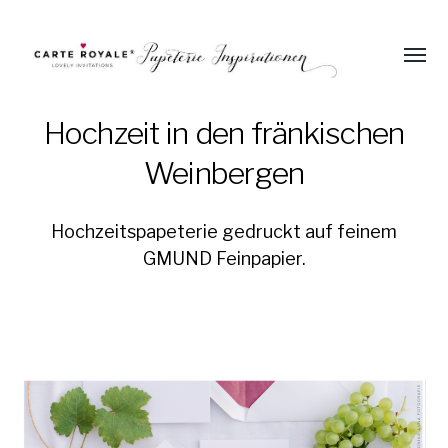
Menü
umsch
Einladungen
und
Hochzeit in den fränkischen
Papeterie
Weinbergen
zur
Hochzeit
Hochzeitspapeterie gedruckt auf feinem
GMUND Feinpapier.